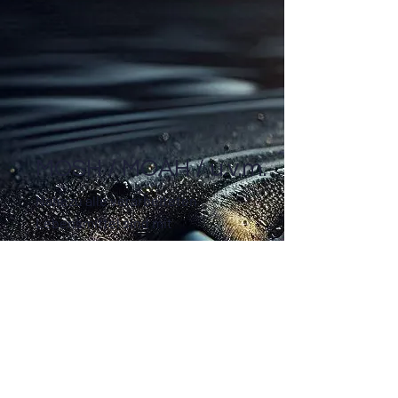
MOSH / MOAH / u.v.m.
Nahezu alle verarbeiteten
Lebensmittel sind mit
Kohlenwasserstoffen kontaminiert.
Hierbei können sich die Quellen auf
die komplette Wertschöpfungskette
(„from fark to fork“) verteilen, wie z.B.
Schmiermittel oder Migration aus
Lebensmittelkontaktmaterialien.
Dank Strukturcharakterisierung und