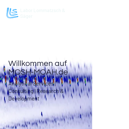
Labor Lommatzsch &
Säger
Willkommen auf
MOSH-MOAH.de
Analytical Services |
Consulting | Research &
Development