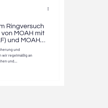
im Ringversuch
 von MOAH mit
AF) und MOAH
(TPAF)
cherung und
 wir regelmäßig an
chen und