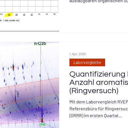
auslaugbaren organischen Su
absolviert.
1. Apr. 2025
Laborvergleiche
Quantifizierun
Anzahl aromati
(Ringversuch)
Mit dem Laborvergleich RVEP
Referenzbüro für Ringversuc
(DRRR) im ersten Quartal...