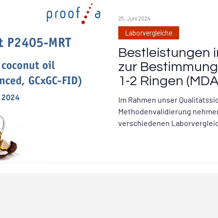
25. Juni 2024
Laborvergleiche
Bestleistungen 
zur Bestimmung
1-2 Ringen (MD
mit 3-7 Ringen 
Im Rahmen unser Qualitätssi
Methodenvalidierung nehmen
verschiedenen Laborverglei
Eignungsprüfungen...