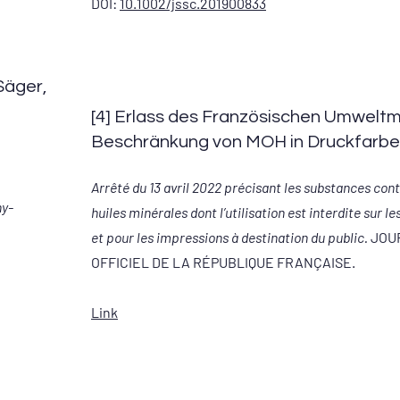
DOI:
10.1002/jssc.201900833
Säger,
[4] Erlass des Französischen Umweltm
Beschränkung von MOH in Druckfarben
Arrêté du 13 avril 2022 précisant les substances con
hy-
huiles minérales dont l’utilisation est interdite sur l
et pour les impressions à destination du public.
JOU
OFFICIEL DE LA RÉPUBLIQUE FRANÇAISE.
Link