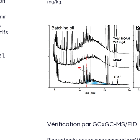
ion
mg/kg.
nir
,
tifs
3
].
Vérification par GCxGC-MS/FID
Bien entendu, nous avons comparé la mé