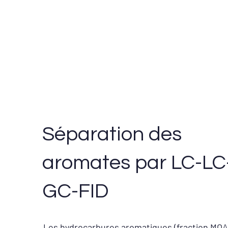
Séparation des
aromates par LC-LC
GC-FID
Les hydrocarbures aromatiques (fraction MOA