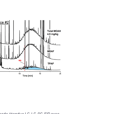
thode étendue LC-LC-GC-FID avec