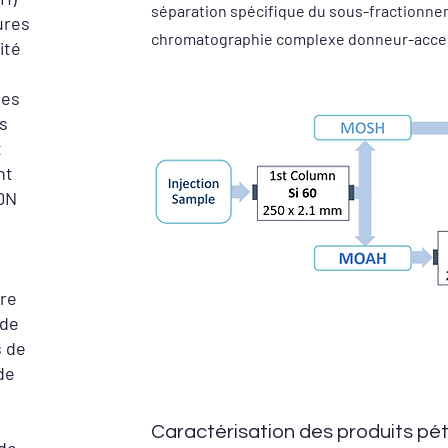
séparation spécifique du sous-fractionnem
ures
chromatographie complexe donneur-accep
ité
 les
s
t
nt
ADN
re
 de
s de
de
Caractérisation des produits pé