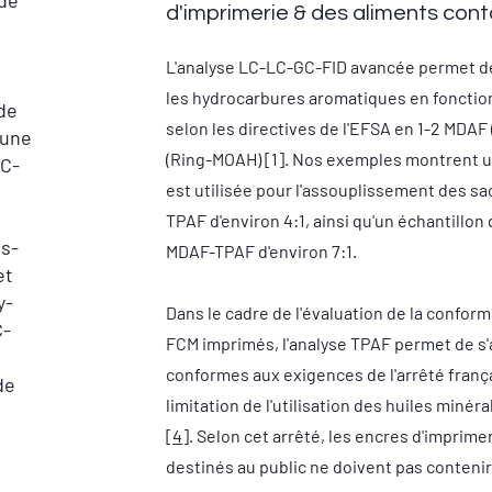
 de
d'imprimerie & des aliments con
L'analyse LC-LC-GC-FID avancée permet de
les hydrocarbures aromatiques en fonction
de
selon les directives de l'EFSA en 1-2 MDAF
 une
(Ring-MOAH) [1]. Nos exemples montrent une
GC-
est utilisée pour l'assouplissement des sa
TPAF d'environ 4:1, ainsi qu'un échantillon
us-
MDAF-TPAF d'environ 7:1.
et
y-
Dans le cadre de l'évaluation de la confor
C-
FCM imprimés, l'analyse TPAF permet de s'
conformes aux exigences de l'arrêté français
de
limitation de l'utilisation des huiles miné
[
4
]. Selon cet arrêté, les encres d'imprime
destinés au public ne doivent pas contenir