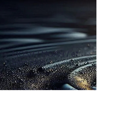
MOSH / MOAH / et
bien plus
Presque tous les aliments
transformés sont contaminés par
des hydrocarbures. Dans ce cas, les
sources peuvent se répartir sur
toute la chaîne de valeur («
de la
fourche à la fourchette
»), comme par
exemple les lubrifiants ou la
migration des matériaux en contact
avec les aliments. Grâce à la