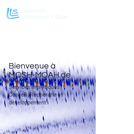
Laboratoire
Lommatzsch & Säger
Bienvenue à
MOSH-MOAH.de
Services analytiques |
Conseil | Recherche et
développement