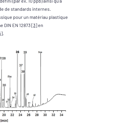
fini (par ex. 10 ppb) ainsi qu'à
de de standards internes.
sique pour un matériau plastique
me DIN EN 12873 [
3
] en
5
].