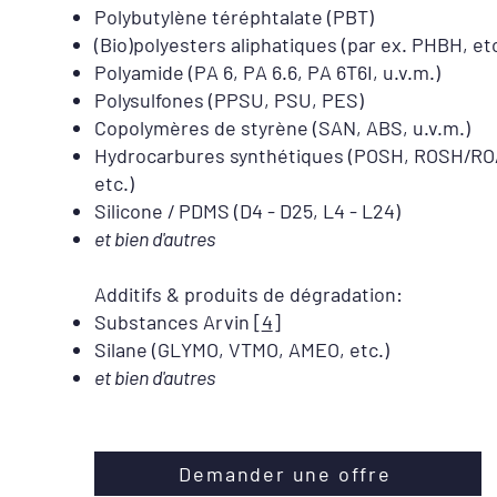
Polybutylène téréphtalate (PBT)
(Bio)polyesters aliphatiques (par ex. PHBH, etc
Polyamide (PA 6, PA 6.6, PA 6T6I, u.v.m.)
Polysulfones (PPSU, PSU, PES)
Copolymères de styrène (SAN, ABS, u.v.m.)
Hydrocarbures synthétiques (POSH, ROSH/RO
etc.)
Silicone / PDMS (D4 - D25, L4 - L24)​
et bien d'autres
Additifs & produits de dégradation
​:
Substances Arvin [
4
]
Silane (GLYMO, VTMO, AMEO, etc.)
et bien d'autres
Demander une offre