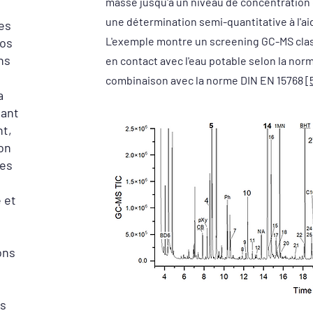
masse jusqu'à un niveau de concentration dé
une détermination semi-quantitative à l'ai
es
L'exemple montre un screening GC-MS clas
Nos
ns
en contact avec l'eau potable selon la nor
combinaison avec la norme DIN EN 15768 [
a
tant
nt,
on
des
 et
ons
es