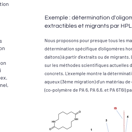
tion
Exemple : détermination d'olig
extractibles et migrants par 
s
Nous proposons pour presque tous les ma
lon
détermination spécifique d'oligomères ho
daltons) à partir d'extraits ou de migrant
lon
sur les méthodes scientifiques actuelles
i
concrets. L'exemple montre la déterminati
 ex.
aqueux (3ème migration) d'un matériau de 
nel,
(co-polymère de PA 6, PA 6.6. et PA 6T6I) 