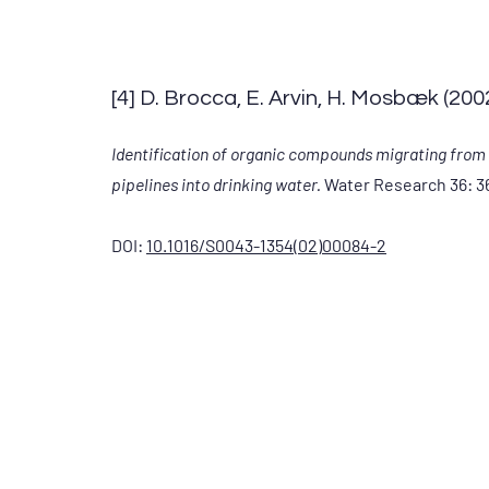
[4] D. Brocca, E. Arvin, H. Mosbæk (200
Identification of organic compounds migrating from
pipelines into drinking water.
Water Research 36: 3
DOI:
10.1016/S0043-1354(02)00084-2